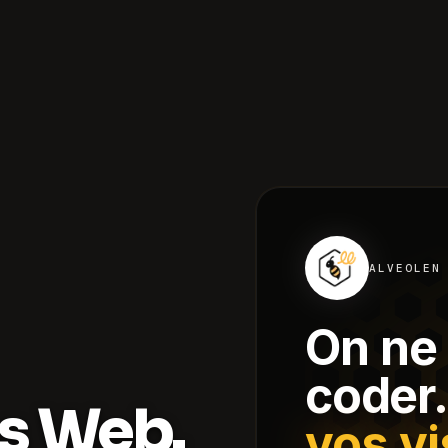
ALVEOLEN
On ne 
coder.
s
Web.
vos vi