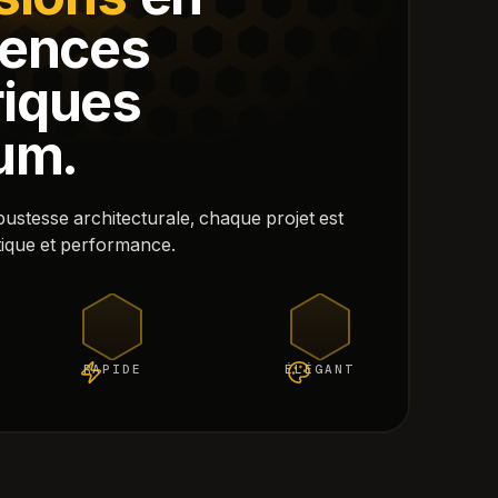
iences
iques
um.
obustesse architecturale, chaque projet est
tique et performance.
RAPIDE
ÉLÉGANT