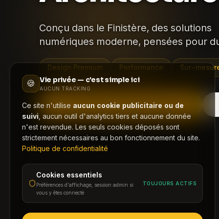
Conçu dans le
Finistère
, des solutions
numériques moderne, pensées pour du
Design Premium
Performance
Sur-mesur
Vie privée — c'est simple ici
🍪
AUCUN TRACKING
DISCUTONS DE VOTRE PROJET
Ce site n'utilise
aucun cookie publicitaire ou de
suivi
, aucun outil d'analytics tiers et aucune donnée
n'est revendue. Les seuls cookies déposés sont
strictement nécessaires au bon fonctionnement du site.
Politique de confidentialité
Cookies essentiels
TOUJOURS ACTIFS
Préférences d'affichage, session admin si
vous y êtes connecté