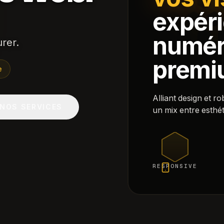
expér
numér
rer.
premi
e
Alliant design et r
NOS SERVICES
un mix entre esthé
RESPONSIVE