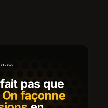
 STUDIO
fait pas que
On façonne
sions
en